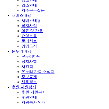
입소안내
입소안내
자주묻는질문
서비스내용
서비스내용
복지사업
의료 및 간호
요양보호
물리치료
영양급식
온누리마당
온누리마당
공지사항
사진첩
온누리 가족 소식지
정보공개
채용정보
후원·자원봉사
후원·자원봉사
후원안내
자원봉사 안내