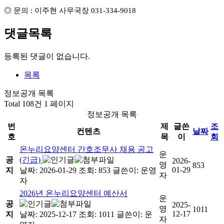
◎
문의
:
이주현 사무국장
031-334-9018
댓글목록
등록된 댓글이 없습니다.
목록
정보공개 목록
Total 108건
1 페이지
정보공개 목록
번
제
글쓴
조
컨텐츠
날짜
호
목
이
회
온누리요양센터 간호조무사 채용 공고
운
공
(긴급)
2026-
영
853
01-29
지
날짜: 2026-01-29
조회: 853
글쓴이:
운영
자
자
2026년 온누리요양센터 예산서
운
공
2025-
영
1011
12-17
지
날짜: 2025-12-17
조회: 1011
글쓴이:
운
자