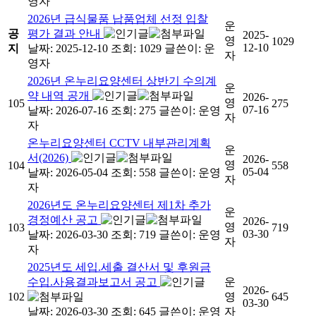
영자
2026년 급식물품 납품업체 선정 입찰
운
공
평가 결과 안내
2025-
영
1029
12-10
지
날짜: 2025-12-10
조회: 1029
글쓴이:
운
자
영자
2026년 온누리요양센터 상반기 수의계
운
약 내역 공개
2026-
영
105
275
07-16
날짜: 2026-07-16
조회: 275
글쓴이:
운영
자
자
온누리요양센터 CCTV 내부관리계획
운
서(2026)
2026-
영
104
558
05-04
날짜: 2026-05-04
조회: 558
글쓴이:
운영
자
자
2026년도 온누리요양센터 제1차 추가
운
경정예산 공고
2026-
영
103
719
03-30
날짜: 2026-03-30
조회: 719
글쓴이:
운영
자
자
2025년도 세입.세출 결산서 및 후원금
수입.사용결과보고서 공고
운
2026-
102
영
645
03-30
날짜: 2026-03-30
조회: 645
글쓴이:
운영
자