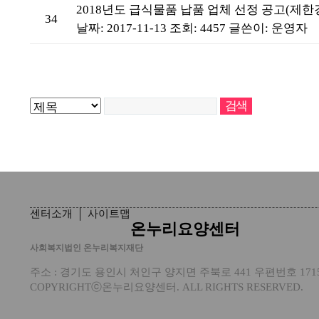
2018년도 급식물품 납품 업체 선정 공고(제한
34
날짜: 2017-11-13
조회: 4457
글쓴이:
운영자
센터소개
사이트맵
온누리요양센터
사회복지법인 온누리복지재단
주소 : 경기도 용인시 처인구 양지면 주북로 441 우편번호 17159 전화 
COPYRIGHTⓒ온누리요양센터. ALL RIGHTS RESERVED.