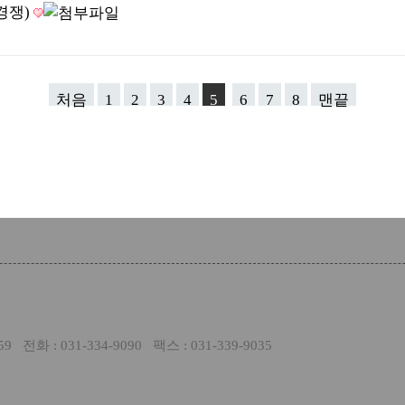
경쟁)
처음
1
2
3
4
5
6
7
8
맨끝
: 031-334-9090 팩스 : 031-339-9035