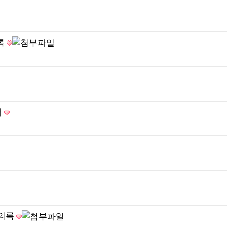
록
내
회의록