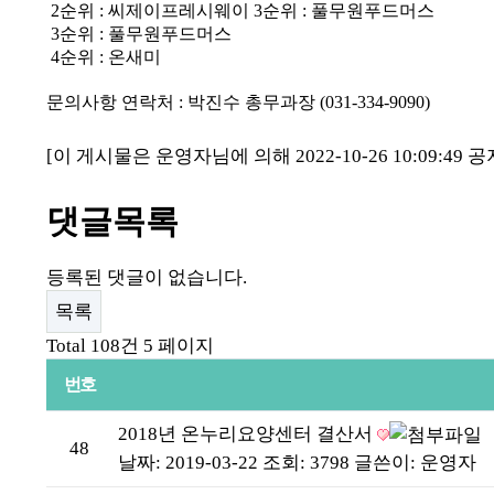
2
순위
:
씨제이프레시웨이
3
순위
:
풀무원푸드머스
3
순위
:
풀무원푸드머스
4
순위
:
온새미
문의사항 연락처
:
박진수 총무과장
(031-334-9090)
[이 게시물은 운영자님에 의해 2022-10-26 10:09:49
댓글목록
등록된 댓글이 없습니다.
목록
Total 108건
5 페이지
번호
2018년 온누리요양센터 결산서
48
날짜: 2019-03-22
조회: 3798
글쓴이:
운영자