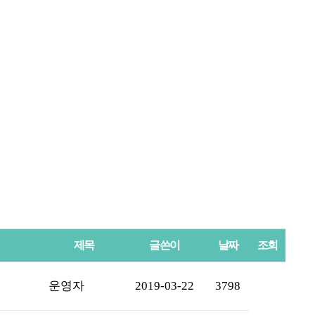
제목
글쓴이
날짜
조회
운영자
2019-03-22
3798