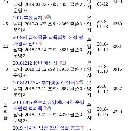
영
46
4358
03-22
날짜: 2019-03-22
조회: 4358
글쓴이:
자
운영자
2018 후원공지
운
2019-
45
날짜: 2019-01-23
조회: 4369
글쓴이:
영
4369
01-23
운영자
자
2019년 급식물품 납품업체 선정 평
운
가결과 안내
2018-
영
44
3881
12-14
날짜: 2018-12-14
조회: 3881
글쓴이:
자
운영자
20181212 19년 예산서
운
2018-
43
날짜: 2018-12-12
조회: 3916
글쓴이:
영
3916
12-12
운영자
자
20181212 3차 추가경정 예산서
운
2018-
42
날짜: 2018-12-12
조회: 3887
글쓴이:
영
3887
12-12
운영자
자
20181205 온누리요양센터 4차 운영
열
운
위원회 회의록
2018-
람
영
4350
12-05
날짜: 2018-12-05
조회: 4350
글쓴이:
중
자
운영자
2019 식자재 납품 업체 입찰 공고
운