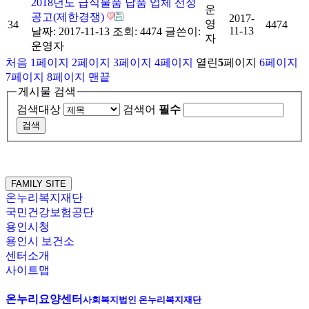
2018년도 급식물품 납품 업체 선정
운
공고(제한경쟁)
2017-
영
34
4474
11-13
날짜: 2017-11-13
조회: 4474
글쓴이:
자
운영자
처음
1
페이지
2
페이지
3
페이지
4
페이지
열린
5
페이지
6
페이지
7
페이지
8
페이지
맨끝
게시물 검색
검색대상
검색어
필수
FAMILY SITE
온누리복지재단
국민건강보험공단
용인시청
용인시 보건소
센터소개
사이트맵
온누리요양센터
사회복지법인 온누리복지재단