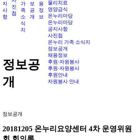
사
물리치료
지
가
보
용
진
영양급식
사
족
공
정
첩
온누리마당
항
소
개
보
온누리마당
식
공지사항
지
사진첩
온누리 가족 소식지
정보공개
채용정보
정보공
후원·자원봉사
후원·자원봉사
후원안내
개
자원봉사 안내
정보공개
20181205 온누리요양센터 4차 운영위원
회 회의록