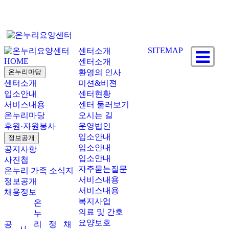
SITEMAP
센터소개
HOME
센터소개
온누리마당
환영의 인사
센터소개
미션&비젼
입소안내
센터현황
서비스내용
센터 둘러보기
온누리마당
오시는 길
후원·자원봉사
운영법인
입소안내
정보공개
입소안내
공지사항
입소안내
사진첩
자주묻는질문
온누리 가족 소식지
서비스내용
정보공개
서비스내용
채용정보
복지사업
온
의료 및 간호
누
요양보호
공
리
정
채