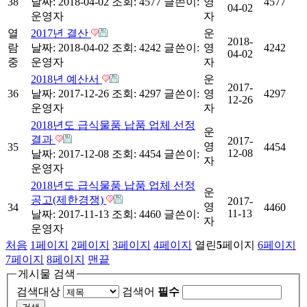
38
날짜: 2018-04-02
조회: 4577
글쓴이:
영
4577
04-02
운영자
자
열
2017년 결산
운
2018-
람
날짜: 2018-04-02
조회: 4242
글쓴이:
영
4242
04-02
중
운영자
자
2018년 예산서
운
2017-
36
날짜: 2017-12-26
조회: 4297
글쓴이:
영
4297
12-26
운영자
자
2018년도 급식물품 납품 업체 선정
운
결과
2017-
영
35
4454
12-08
날짜: 2017-12-08
조회: 4454
글쓴이:
자
운영자
2018년도 급식물품 납품 업체 선정
운
공고(제한경쟁)
2017-
영
34
4460
11-13
날짜: 2017-11-13
조회: 4460
글쓴이:
자
운영자
처음
1
페이지
2
페이지
3
페이지
4
페이지
열린
5
페이지
6
페이지
7
페이지
8
페이지
맨끝
게시물 검색
검색대상
검색어
필수