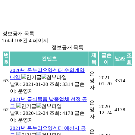
정보공개 목록
Total 108건
4 페이지
정보공개 목록
번
제
글쓴
조
컨텐츠
날짜
호
목
이
회
2020년 온누리요양센터 수의계약
운
내역
2021-
63
영
3314
01-20
날짜: 2021-01-20
조회: 3314
글쓴
자
이:
운영자
2021년 급식물품 납품업체 선정 공
운
고
2020-
62
영
4178
12-24
날짜: 2020-12-24
조회: 4178
글쓴
자
이:
운영자
2021년 온누리요양센터 예산서 공
운