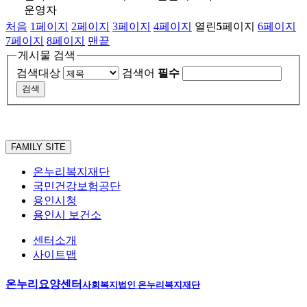
운영자
처음
1
페이지
2
페이지
3
페이지
4
페이지
열린
5
페이지
6
페이지
7
페이지
8
페이지
맨끝
게시물 검색
검색대상
검색어
필수
FAMILY SITE
온누리복지재단
국민건강보험공단
용인시청
용인시 보건소
센터소개
사이트맵
온누리요양센터
사회복지법인 온누리복지재단