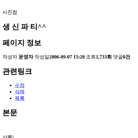
사진첩
생 신 파 티^^
페이지 정보
작성자
운영자
작성일
2006-09-07 15:20
조회
1,733회
댓글
0건
관련링크
수정
삭제
목록
본문
샬롬!