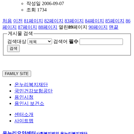
작성일
2006-09-07
조회
1734
처음
이전
81
페이지
82
페이지
83
페이지
84
페이지
85
페이지
86
페이지
87
페이지
88
페이지
열린
89
페이지
90
페이지
맨끝
게시물 검색
검색대상
검색어
필수
FAMILY SITE
온누리복지재단
국민건강보험공단
용인시청
용인시 보건소
센터소개
사이트맵
온누리요양센터
사회복지법인 온누리복지재단