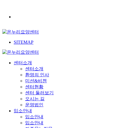
SITEMAP
센터소개
센터소개
환영의 인사
미션&비젼
센터현황
센터 둘러보기
오시는 길
운영법인
입소안내
입소안내
입소안내