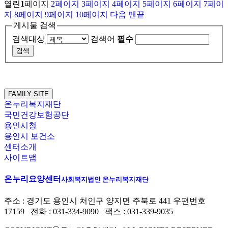
열린
1
페이지
2
페이지
3
페이지
4
페이지
5
페이지
6
페이지
7
페이
지
8
페이지
9
페이지
10
페이지
다음
맨끝
게시물 검색
검색대상
검색어
필수
FAMILY SITE
온누리복지재단
국민건강보험공단
용인시청
용인시 보건소
센터소개
사이트맵
온누리요양센터
사회복지법인 온누리복지재단
주소 : 경기도 용인시 처인구 양지면 주북로 441 우편번호
17159 전화 : 031-334-9090 팩스 : 031-339-9035