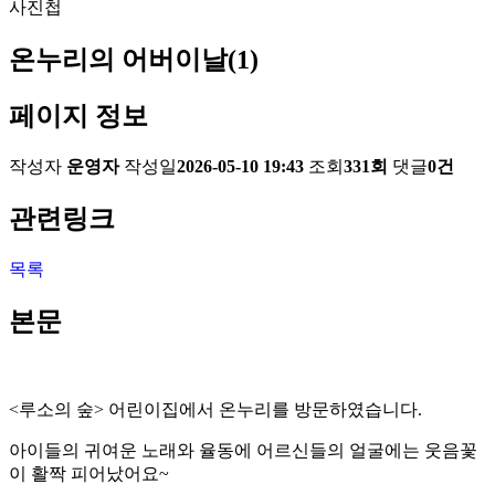
사진첩
온누리의 어버이날(1)
페이지 정보
작성자
운영자
작성일
2026-05-10 19:43
조회
331회
댓글
0건
관련링크
목록
본문
<루소의 숲> 어린이집
에서 온누리를 방문하였습니다.
아이들의 귀여운 노래와 율동에 어르신들의 얼굴에는 웃음꽃
이 활짝 피어났어요~