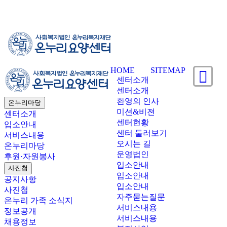
HOME
SITEMAP
센터소개
센터소개
환영의 인사
온누리마당
미션&비젼
센터소개
센터현황
입소안내
센터 둘러보기
서비스내용
오시는 길
온누리마당
운영법인
후원·자원봉사
입소안내
사진첩
입소안내
공지사항
입소안내
사진첩
자주묻는질문
온누리 가족 소식지
서비스내용
정보공개
서비스내용
채용정보