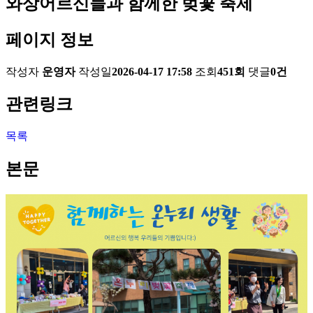
와상어르신들과 함께한 벚꽃 축제
페이지 정보
작성자
운영자
작성일
2026-04-17 17:58
조회
451회
댓글
0건
관련링크
목록
본문