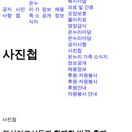
복지사업
온누
의료 및 간호
공지
사진
리 가
정보
채용
요양보호
사항
첩
족 소
공개
정보
물리치료
식지
영양급식
온누리마당
온누리마당
공지사항
사진첩
사진첩
온누리 가족 소식지
정보공개
채용정보
후원·자원봉사
후원·자원봉사
후원안내
자원봉사 안내
사진첩