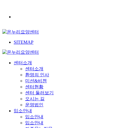
SITEMAP
센터소개
센터소개
환영의 인사
미션&비젼
센터현황
센터 둘러보기
오시는 길
운영법인
입소안내
입소안내
입소안내