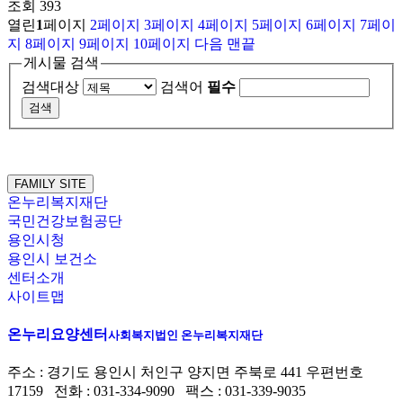
조회
393
열린
1
페이지
2
페이지
3
페이지
4
페이지
5
페이지
6
페이지
7
페이
지
8
페이지
9
페이지
10
페이지
다음
맨끝
게시물 검색
검색대상
검색어
필수
FAMILY SITE
온누리복지재단
국민건강보험공단
용인시청
용인시 보건소
센터소개
사이트맵
온누리요양센터
사회복지법인 온누리복지재단
주소 : 경기도 용인시 처인구 양지면 주북로 441 우편번호
17159 전화 : 031-334-9090 팩스 : 031-339-9035