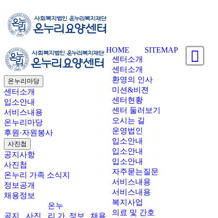
HOME
SITEMAP
센터소개
센터소개
환영의 인사
온누리마당
미션&비젼
센터소개
센터현황
입소안내
센터 둘러보기
서비스내용
오시는 길
온누리마당
운영법인
후원·자원봉사
입소안내
사진첩
입소안내
공지사항
입소안내
사진첩
자주묻는질문
온누리 가족 소식지
서비스내용
정보공개
서비스내용
채용정보
복지사업
온누
의료 및 간호
공지
사진
리 가
정보
채용