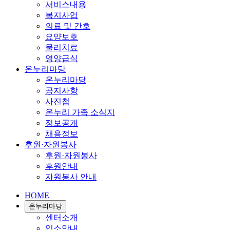
서비스내용
복지사업
의료 및 간호
요양보호
물리치료
영양급식
온누리마당
온누리마당
공지사항
사진첩
온누리 가족 소식지
정보공개
채용정보
후원·자원봉사
후원·자원봉사
후원안내
자원봉사 안내
HOME
온누리마당
센터소개
입소안내