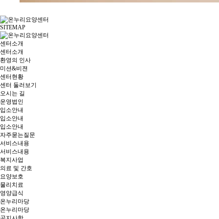
SITEMAP
센터소개
센터소개
환영의 인사
미션&비젼
센터현황
센터 둘러보기
오시는 길
운영법인
입소안내
입소안내
입소안내
자주묻는질문
서비스내용
서비스내용
복지사업
의료 및 간호
요양보호
물리치료
영양급식
온누리마당
온누리마당
공지사항