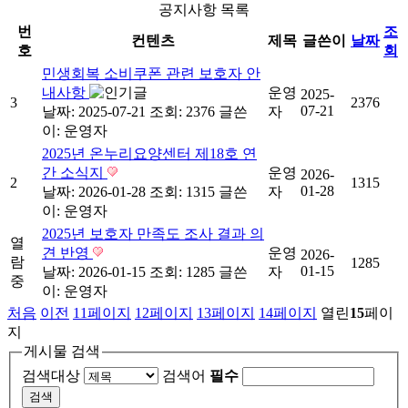
공지사항 목록
번
조
컨텐츠
제목
글쓴이
날짜
호
회
민생회복 소비쿠폰 관련 보호자 안
내사항
운영
2025-
3
2376
07-21
날짜: 2025-07-21
조회: 2376
글쓴
자
이:
운영자
2025년 온누리요양센터 제18호 연
간 소식지
운영
2026-
2
1315
01-28
날짜: 2026-01-28
조회: 1315
글쓴
자
이:
운영자
2025년 보호자 만족도 조사 결과 의
열
견 반영
운영
2026-
람
1285
01-15
날짜: 2026-01-15
조회: 1285
글쓴
자
중
이:
운영자
처음
이전
11
페이지
12
페이지
13
페이지
14
페이지
열린
15
페이
지
게시물 검색
검색대상
검색어
필수