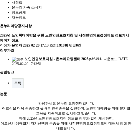
사진첩
온누리 가족 소식지
정보공개
채용정보
온누리마당
공지사항
2025년 노인학대예방을 위한 노인인권보호지침 및 사전연명의료결정제도 정보게시
페이지 정보
작성자
운영자
2025-02-20 17:13
조회
3,918회
댓글
0건
첨부파일
노인인권보호지침 - 온누리요양센터 2025.pdf
49회 다운로드
DATE :
2025-02-20 17:13:51
관련링크
목록
본문
안녕하세요 온누리 요양센터입니다.
어르신을 더욱 존중하고 올바른 인권존중을 실천하며, 노인학대예방을 위해 분기별
교육을 지속적으로 실시하고 있습니다.
이에 2025년 노인인권보호지침 정보를 첨부와 같이 게시하며,
어르신의 생애말기 자기선택권 존중을 위해 사전연명의료결정제도에 대해서 함께 안
내드립니다.