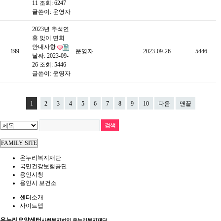
11
조회: 6247
글쓴이:
운영자
2023년 추석연
휴 맞이 면회
안내사항
199
운영자
2023-09-26
5446
날짜: 2023-09-
26
조회: 5446
글쓴이:
운영자
1
2
3
4
5
6
7
8
9
10
다음
맨끝
FAMILY SITE
온누리복지재단
국민건강보험공단
용인시청
용인시 보건소
센터소개
사이트맵
온누리요양센터
사회복지법인 온누리복지재단