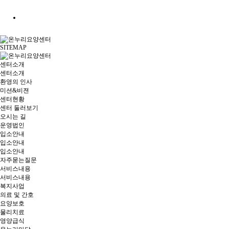
SITEMAP
센터소개
센터소개
환영의 인사
미션&비젼
센터현황
센터 둘러보기
오시는 길
운영법인
입소안내
입소안내
입소안내
자주묻는질문
서비스내용
서비스내용
복지사업
의료 및 간호
요양보호
물리치료
영양급식