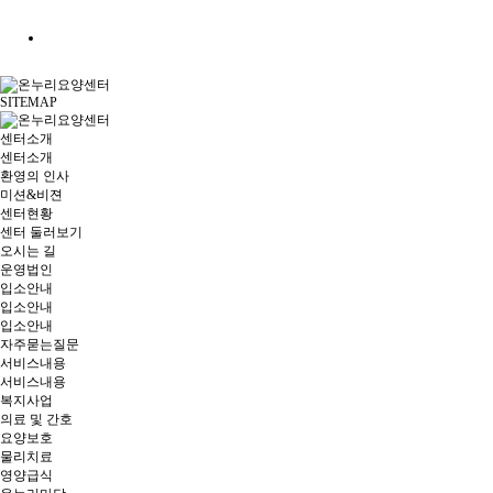
SITEMAP
센터소개
센터소개
환영의 인사
미션&비젼
센터현황
센터 둘러보기
오시는 길
운영법인
입소안내
입소안내
입소안내
자주묻는질문
서비스내용
서비스내용
복지사업
의료 및 간호
요양보호
물리치료
영양급식