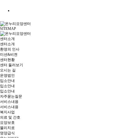
SITEMAP
센터소개
센터소개
환영의 인사
미션&비젼
센터현황
센터 둘러보기
오시는 길
운영법인
입소안내
입소안내
입소안내
자주묻는질문
서비스내용
서비스내용
복지사업
의료 및 간호
요양보호
물리치료
영양급식