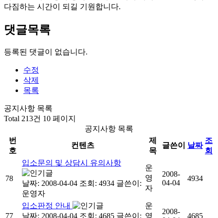
다짐하는 시간이 되길 기원합니다.
댓글목록
등록된 댓글이 없습니다.
수정
삭제
목록
공지사항 목록
Total 213건
10 페이지
공지사항 목록
번
제
조
컨텐츠
글쓴이
날짜
호
목
회
입소문의 및 상담시 유의사항
운
2008-
영
78
4934
04-04
날짜: 2008-04-04
조회: 4934
글쓴이:
자
운영자
입소판정 안내
운
2008-
77
날짜: 2008-04-04
조회: 4685
글쓴이:
영
4685