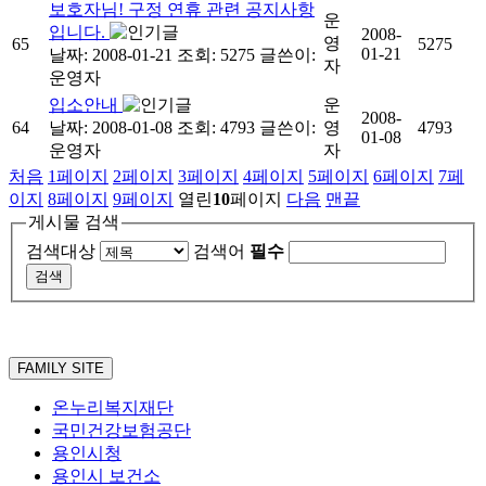
보호자님! 구정 연휴 관련 공지사항
운
입니다.
2008-
영
65
5275
01-21
날짜: 2008-01-21
조회: 5275
글쓴이:
자
운영자
입소안내
운
2008-
64
날짜: 2008-01-08
조회: 4793
글쓴이:
영
4793
01-08
운영자
자
처음
1
페이지
2
페이지
3
페이지
4
페이지
5
페이지
6
페이지
7
페
이지
8
페이지
9
페이지
열린
10
페이지
다음
맨끝
게시물 검색
검색대상
검색어
필수
FAMILY SITE
온누리복지재단
국민건강보험공단
용인시청
용인시 보건소