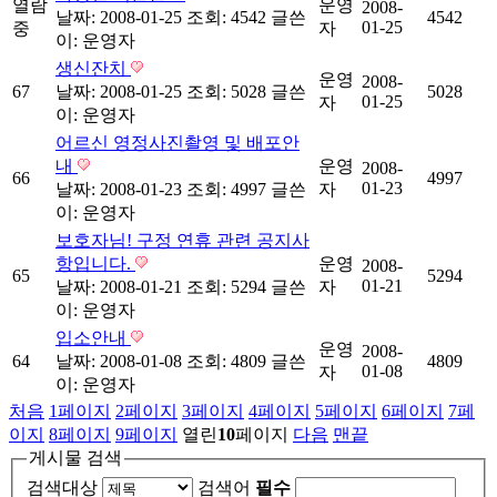
열람
운영
2008-
날짜: 2008-01-25
조회: 4542
글쓴
4542
01-25
중
자
이:
운영자
생신잔치
운영
2008-
67
날짜: 2008-01-25
조회: 5028
글쓴
5028
01-25
자
이:
운영자
어르신 영정사진촬영 및 배포안
내
운영
2008-
66
4997
01-23
날짜: 2008-01-23
조회: 4997
글쓴
자
이:
운영자
보호자님! 구정 연휴 관련 공지사
항입니다.
운영
2008-
65
5294
01-21
날짜: 2008-01-21
조회: 5294
글쓴
자
이:
운영자
입소안내
운영
2008-
64
날짜: 2008-01-08
조회: 4809
글쓴
4809
01-08
자
이:
운영자
처음
1
페이지
2
페이지
3
페이지
4
페이지
5
페이지
6
페이지
7
페
이지
8
페이지
9
페이지
열린
10
페이지
다음
맨끝
게시물 검색
검색대상
검색어
필수