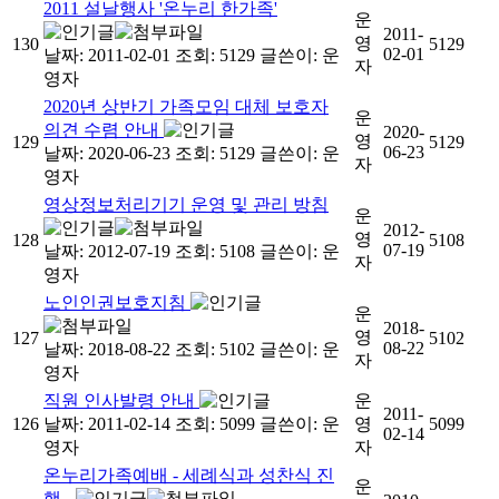
2011 설날행사 '온누리 한가족'
운
2011-
영
130
5129
02-01
날짜: 2011-02-01
조회: 5129
글쓴이:
운
자
영자
2020년 상반기 가족모임 대체 보호자
운
의견 수렴 안내
2020-
영
129
5129
06-23
날짜: 2020-06-23
조회: 5129
글쓴이:
운
자
영자
영상정보처리기기 운영 및 관리 방침
운
2012-
영
128
5108
07-19
날짜: 2012-07-19
조회: 5108
글쓴이:
운
자
영자
노인인권보호지침
운
2018-
영
127
5102
08-22
날짜: 2018-08-22
조회: 5102
글쓴이:
운
자
영자
직원 인사발령 안내
운
2011-
126
날짜: 2011-02-14
조회: 5099
글쓴이:
운
영
5099
02-14
영자
자
온누리가족예배 - 세례식과 성찬식 진
운
행 -