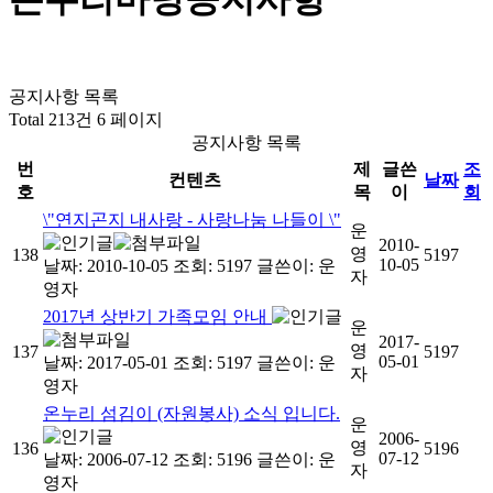
공지사항 목록
Total 213건
6 페이지
공지사항 목록
번
제
글쓴
조
컨텐츠
날짜
호
목
이
회
\"연지곤지 내사랑 - 사랑나눔 나들이 \"
운
2010-
영
138
5197
10-05
날짜: 2010-10-05
조회: 5197
글쓴이:
운
자
영자
2017년 상반기 가족모임 안내
운
2017-
영
137
5197
05-01
날짜: 2017-05-01
조회: 5197
글쓴이:
운
자
영자
온누리 섬김이 (자원봉사) 소식 입니다.
운
2006-
영
136
5196
07-12
날짜: 2006-07-12
조회: 5196
글쓴이:
운
자
영자