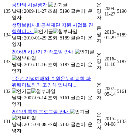
공단의 시설평가
운
2009-
135
날짜: 2009-11-27
조회: 5190
글쓴이:
운
영
5190
11-27
영자
자
생명보험사회공헌재단 지원 사업을 진
운
행합니다.
2010-
영
134
5189
01-29
날짜: 2010-01-29
조회: 5189
글쓴이:
운
자
영자
2016년 하반기 가족모임 안내
운
2016-
영
133
5187
11-16
날짜: 2016-11-16
조회: 5187
글쓴이:
운
자
영자
1주년 기념예배와 수원온누리교회 파
워웨이브와의 조인식 입니다...
운
2007-
132
영
5161
05-14
날짜: 2007-05-14
조회: 5161
글쓴이:
운
자
영자
2015년 특화 프로그램 안내
운
2015-
영
131
5133
04-08
날짜: 2015-04-08
조회: 5133
글쓴이:
운
자
영자