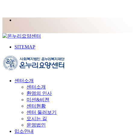
SITEMAP
센터소개
센터소개
환영의 인사
미션&비젼
센터현황
센터 둘러보기
오시는 길
운영법인
입소안내