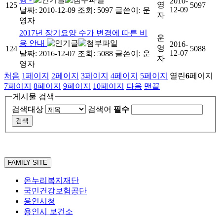
2010-
영
125
5097
12-09
날짜: 2010-12-09
조회: 5097
글쓴이:
운
자
영자
2017년 장기요양 수가 변경에 따른 비
운
용 안내
2016-
영
124
5088
12-07
날짜: 2016-12-07
조회: 5088
글쓴이:
운
자
영자
처음
1
페이지
2
페이지
3
페이지
4
페이지
5
페이지
열린
6
페이지
7
페이지
8
페이지
9
페이지
10
페이지
다음
맨끝
게시물 검색
검색대상
검색어
필수
FAMILY SITE
온누리복지재단
국민건강보험공단
용인시청
용인시 보건소