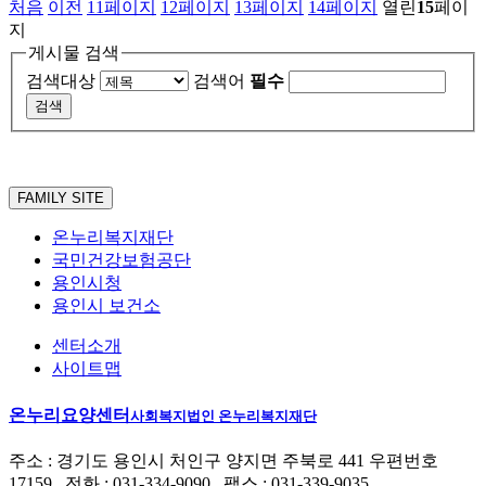
처음
이전
11
페이지
12
페이지
13
페이지
14
페이지
열린
15
페이
지
게시물 검색
검색대상
검색어
필수
FAMILY SITE
온누리복지재단
국민건강보험공단
용인시청
용인시 보건소
센터소개
사이트맵
온누리요양센터
사회복지법인 온누리복지재단
주소 : 경기도 용인시 처인구 양지면 주북로 441 우편번호
17159 전화 : 031-334-9090 팩스 : 031-339-9035