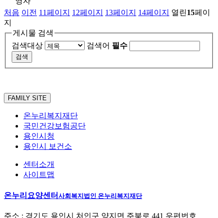
영자
처음
이전
11
페이지
12
페이지
13
페이지
14
페이지
열린
15
페이
지
게시물 검색
검색대상
검색어
필수
FAMILY SITE
온누리복지재단
국민건강보험공단
용인시청
용인시 보건소
센터소개
사이트맵
온누리요양센터
사회복지법인 온누리복지재단
주소 : 경기도 용인시 처인구 양지면 주북로 441 우편번호