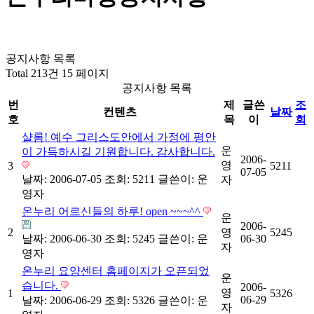
공지사항 목록
Total 213건
15 페이지
공지사항 목록
번
제
글쓴
조
컨텐츠
날짜
호
목
이
회
샬롬! 예수 그리스도안에서 가정에 평안
운
이 가득하시길 기원합니다. 감사합니다.
2006-
영
3
5211
07-05
날짜: 2006-07-05
조회: 5211
글쓴이:
운
자
영자
온누리 어르신들의 하루! open ~~~^^
운
2006-
2
영
5245
날짜: 2006-06-30
조회: 5245
글쓴이:
운
06-30
자
영자
온누리 요양센터 홈페이지가 오픈되었
운
습니다.
2006-
영
1
5326
06-29
날짜: 2006-06-29
조회: 5326
글쓴이:
운
자