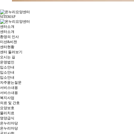
SITEMAP
센터소개
센터소개
환영의 인사
미션&비젼
센터현황
센터 둘러보기
오시는 길
운영법인
입소안내
입소안내
입소안내
자주묻는질문
서비스내용
서비스내용
복지사업
의료 및 간호
요양보호
물리치료
영양급식
온누리마당
온누리마당
공지사항