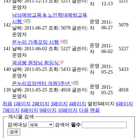
143
날짜: 2011-12-13
조회: 5211
글쓴이:
5211
12-13
자
운영자
낙상예방교육 & 노인학대예방교육
시행
운영
2011-
142
5079
06-27
날짜: 2011-06-27
조회: 5079
글쓴이:
자
운영자
온누리 가족모임 시행
운영
2011-
141
날짜: 2011-06-02
조회: 5227
글쓴이:
5227
06-02
자
운영자
곽금봉 원장님 취임식
운영
2011-
140
날짜: 2011-05-25
조회: 5433
글쓴이:
5433
05-25
자
운영자
온누리요양센터 개원5주년
운영
2011-
139
날짜: 2011-05-25
조회: 4918
글쓴이:
4918
05-25
자
운영자
처음
1
페이지
2
페이지
3
페이지
4
페이지
열린
5
페이지
6
페이지
7
페이지
8
페이지
9
페이지
10
페이지
다음
맨끝
게시물 검색
검색대상
검색어
필수