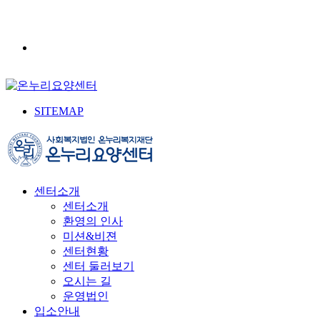
SITEMAP
센터소개
센터소개
환영의 인사
미션&비젼
센터현황
센터 둘러보기
오시는 길
운영법인
입소안내