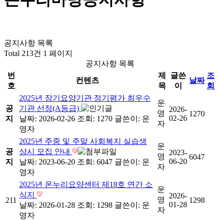
공지사항 목록
Total 213건
1 페이지
공지사항 목록
번
제
글쓴
조
컨텐츠
날짜
호
목
이
회
2025년 장기요양기관 정기평가 최우수
운
공
기관 선정(A등급)
2026-
영
1270
02-26
지
날짜: 2026-02-26
조회: 1270
글쓴이:
운
자
영자
2025년 주중 및 주말 사회복지 실습생
운
공
상시 모집 안내
2023-
영
6047
06-20
지
날짜: 2023-06-20
조회: 6047
글쓴이:
운
자
영자
2025년 온누리요양센터 제18호 연간 소
운
식지
2026-
영
211
1298
01-28
날짜: 2026-01-28
조회: 1298
글쓴이:
운
자
영자