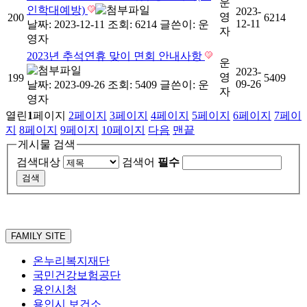
운
인학대예방)
2023-
영
200
6214
12-11
날짜: 2023-12-11
조회: 6214
글쓴이:
운
자
영자
2023년 추석연휴 맞이 면회 안내사항
운
2023-
영
199
5409
09-26
날짜: 2023-09-26
조회: 5409
글쓴이:
운
자
영자
열린
1
페이지
2
페이지
3
페이지
4
페이지
5
페이지
6
페이지
7
페이
지
8
페이지
9
페이지
10
페이지
다음
맨끝
게시물 검색
검색대상
검색어
필수
FAMILY SITE
온누리복지재단
국민건강보험공단
용인시청
용인시 보건소