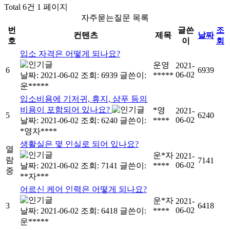
Total 6건
1 페이지
자주묻는질문 목록
번
글쓴
조
컨텐츠
제목
날짜
호
이
회
입소 자격은 어떻게 되나요?
운영
2021-
6
6939
06-02
날짜: 2021-06-02
조회: 6939
글쓴이:
*****
운*****
입소비용에 기저귀, 휴지, 샴푸 등의
비용이 포함되어 있나요?
*영
2021-
5
6240
06-02
날짜: 2021-06-02
조회: 6240
글쓴이:
****
*영자****
생활실은 몇 인실로 되어 있나요?
열
운*자
2021-
람
7141
06-02
날짜: 2021-06-02
조회: 7141
글쓴이:
****
중
**자***
어르신 케어 인력은 어떻게 되나요?
운*자
2021-
3
6418
06-02
날짜: 2021-06-02
조회: 6418
글쓴이:
****
운*****